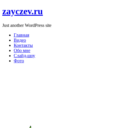
zayczev.ru
Just another WordPress site
Главная
Видео
Контакты
Обо мне
Слайд-шоу
Фото