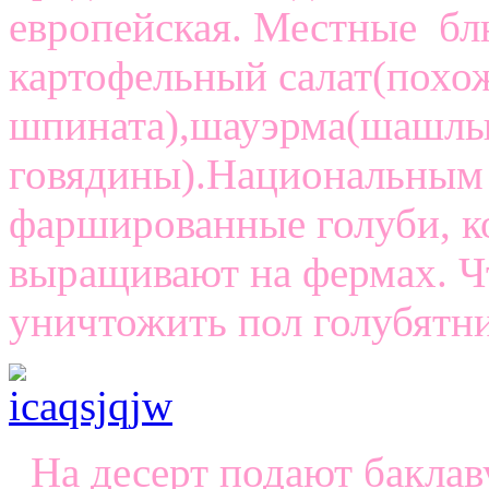
европейская. Местные блю
картофельный салат(похож
шпината),шауэрма(шашлы
говядины).Национальным
фаршированные голуби, к
выращивают на фермах. Ч
уничтожить пол голубятни
На десерт подают баклав