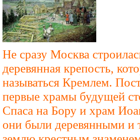
Не сразу Москва строилась
деревянная крепость, кото
называться Кремлем. Пос
первые храмы будущей ст
Спаса на Бору и храм Иоа
они были деревянными и т
землю крестным знаменем